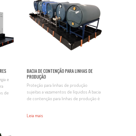
ORES
BACIA DE CONTENÇÃO PARA LINHAS DE
PRODUÇÃO
gia e
Proteção para linhas de produção
ra
sujeitas a vazamentos de líquidos A bacia
os de
de contenção para linhas de produção é
luidos
indicada para reter vazamentos e
derramamentos em processos
rgia,
Leia mais
industriais, contribuindo para a proteção
olo e a
do solo, a segurança operacional e a
da em
organização das áreas produtivas.