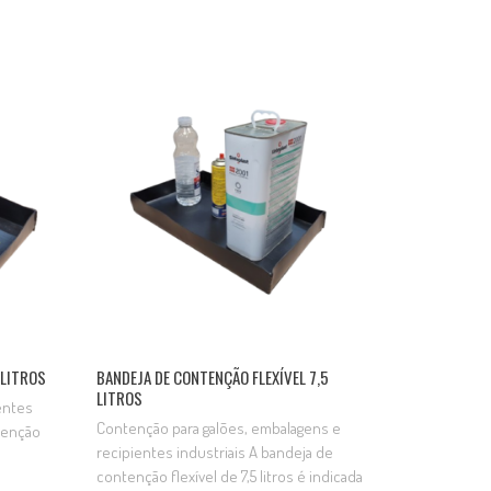
óleos,
armazenamento, abastecimento e
ua
manuseio de produtos químicos, óleos,
o do
combustíveis e outros líquidos. Sua
 áreas
utilização contribui para a proteção
ambiental, preservando o ambiente de
trabalho e…
 LITROS
BANDEJA DE CONTENÇÃO FLEXÍVEL 7,5
LITROS
ientes
Contenção para galões, embalagens e
tenção
recipientes industriais A bandeja de
a
contenção flexível de 7,5 litros é indicada
entos e