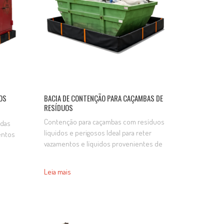
OS
BACIA DE CONTENÇÃO PARA CAÇAMBAS DE
RESÍDUOS
s
Contenção para caçambas com resíduos
adas
líquidos e perigosos Ideal para reter
mentos
vazamentos e líquidos provenientes de
orta
resíduos industriais, tintas, produtos
is
químicos e outros materiais que possam
 de
Leia mais
liberar líquidos e contaminar o solo,
especialmente em contato com a água da
ral. As
chuva. Fabricada em material resistente, é
s
indicada para caçambas utilizadas em
, ou
indústrias, centros de resíduos e…