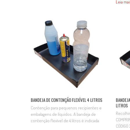
Leia mai
o armaz
podem ser fabricadas de acordo com as
manusei
dimensões do veículo. LARGURA
combustí
COMPRIMENTO ALTURA CAPACIDADE
utilizaç
CÓDIGO Variável Variável Variável Variável
reduzin
AD0284…
solo e 
BANDEJA DE CONTENÇÃO FLEXÍVEL 4 LITROS
BANDEJA
LITROS
Contenção para pequenos recipientes e
Recolhi
embalagens de líquidos. A bandeja de
COMPRI
contenção flexível de 4 litros é indicada
CÓDIGO 3
para a retenção de vazamentos,