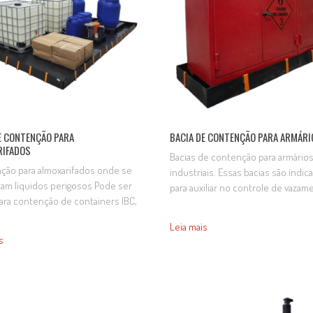
perfeitamente…
E CONTENÇÃO PARA
BACIA DE CONTENÇÃO PARA ARMÁRI
RIFADOS
Bacias de contenção para armário
ão para almoxarifados onde se
industriais. Essas bacias são indic
am líquidos perigosos Pode ser
para auxiliar no controle de vaza
ara contenção de containers IBC,
em locais que possuam armários c
s, latas, bombonas, frascos e
fogo, ou outros armários industria
Leia mais
ens em geral. Pode ser fabricado
dedicados para o armazenamento
s
das personalizáveis. LARGURA
líquidos inflamáveis, corrosivos,
MENTO ALTURA CAPACIDADE
agressivos e perigosos de modo ge
ariável Variável Variável Variável
bacias são fornecidas nas medida
Informações Cor preta Corpo As
padrão para os armários corta fogo
e contenção flexíveis são
em…