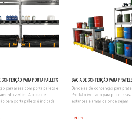
ça das áreas de armazenamento.
diferentes modelos e dimensões
da em…
geradores. É produzida sob…
E CONTENÇÃO PARA PORTA PALLETS
BACIA DE CONTENÇÃO PARA PRATEL
ão para áreas com porta pallets e
Bandejas de contenção para pratel
amento vertical A bacia de
Produto indicado para prateleiras,
o para porta pallets é indicada
estantes e armários onde sejam
ter vazamentos e derramamentos
armazenados líquidos perigosos,
utos químicos, óleos,
frascos, latas de produtos químico
s
Leia mais
íveis e outros líquidos
que sejam evitados derramament
ados em estruturas porta pallets.
acidentais retidos pela bandeja d