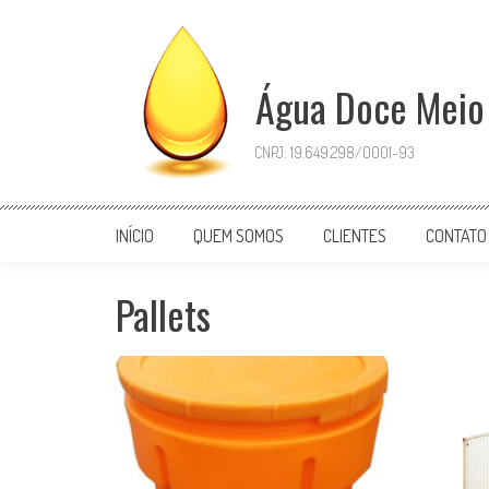
Skip
to
content
Água Doce Meio
CNPJ: 19.649.298/0001-93
INÍCIO
QUEM SOMOS
CLIENTES
CONTATO
Pallets