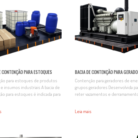
ídas em geomembrana…
E CONTENÇÃO PARA ESTOQUES
BACIA DE CONTENÇÃO PARA GERAD
ão para estoques de produtos
Contenção para geradores de ener
 e insumos industriais A bacia de
grupos geradores Desenvolvida pa
ão para estoques é indicada para
reter vazamentos e derramament
azamentos e derramamentos
óleo diesel, óleos lubrificantes, f
 o armazenamento de matérias-
hidráulicos e outros líquidos
s
Leia mais
 produtos químicos, óleos,
provenientes de geradores de ene
veis e outros líquidos utilizados
contribuindo para a proteção do s
ssos industriais. Sua utilização
segurança das operações. Fabrica
i para a proteção do solo e a
material resistente, adapta-se a