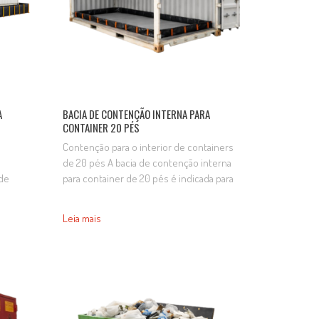
A
BACIA DE CONTENÇÃO INTERNA PARA
CONTAINER 20 PÉS
o
Contenção para o interior de containers
de 20 pés A bacia de contenção interna
 de
para container de 20 pés é indicada para
reter vazamentos e derramamentos de
eguram
combustíveis, óleos, produtos químicos
Leia mais
aladas
e outros líquidos durante o
a
armazenamento, contribuindo para a
bordo
proteção do solo e a segurança das
operações. Fabricada em material
s.
resistente, é instalada no…
e