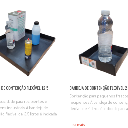
ização contribui para a proteção
contenção. As bandejas são fabri
e a segurança das áreas de
em medidas padrão e medidas de
agem. Fabricada em material
com a necessidade do local. LAR
nte,…
COMPRIMENTO ALTURA CAPACIDAD
CÓDIGO…
 DE CONTENÇÃO FLEXÍVEL 12,5
BANDEJA DE CONTENÇÃO FLEXÍVEL 2
Contenção para pequenos frasco
pacidade para recipientes e
recipientes A bandeja de conten
ens industriais A bandeja de
flexível de 2 litros é indicada para 
o flexível de 12,5 litros é indicada
retenção de pequenos vazamento
retenção de vazamentos,
gotejamentos e derramamentos d
Leia mais
entos e derramamentos durante
o armazenamento, abastecimento