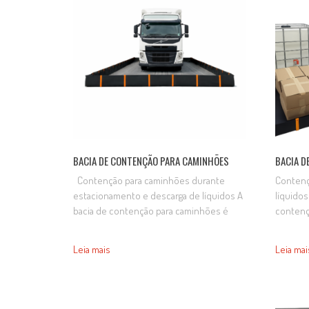
solo, prevenção…
constru
BACIA DE CONTENÇÃO PARA CAMINHÕES
BACIA D
Contenção para caminhões durante
Contenç
estacionamento e descarga de líquidos A
líquidos
bacia de contenção para caminhões é
contenç
indicada para reter vazamentos e
reter v
derramamentos de óleos, combustíveis,
durante
Leia mais
Leia mai
produtos químicos e outros líquidos
primas,
durante o estacionamento, carregamento
combustí
e descarregamento de veículos,
em proce
contribuindo para a proteção do solo e a
contribu