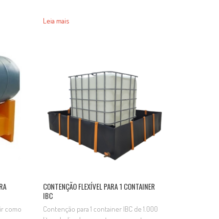
para a retenção de vazamentos,
gotejamentos e derramamentos durante
Leia mais
o armazenamento, abastecimento e
óleos,
manuseio de produtos químicos, óleos,
ua
combustíveis e outros líquidos. Sua
ntal,
utilização contribui para a proteção
lo e
ambiental, evitando a contaminação do
solo e proporcionando mais segurança…
RA
CONTENÇÃO FLEXÍVEL PARA 1 CONTAINER
IBC
vir como
Contenção para 1 container IBC de 1.000