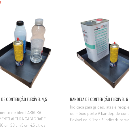
s
enamento, abastecimento e
manuseio de produtos químicos, 
o de produtos químicos, óleos,
combustíveis e outros líquidos. S
veis e outros líquidos. Sua
utilização contribui para a proteçã
ão auxilia na proteção ambiental,
ambiente e para a organização das
do os riscos de contaminação do
de trabalho….
promovendo maior…
 DE CONTENÇÃO FLEXÍVEL 4,5
BANDEJA DE CONTENÇÃO FLEXÍVEL 6
Indicada para galões, latas e recip
mento de óleo LARGURA
de médio porte A bandeja de con
MENTO ALTURA CAPACIDADE
flexível de 6 litros é indicada para 
0 cm 30 cm 5 cm 4,5 Litros
retenção de vazamentos, gotejam