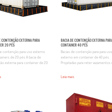
E CONTENÇÃO EXTERNA PARA
BACIA DE CONTENÇÃO EXTERNA PAR
ER 20 PÉS
CONTAINER 40 PÉS
de contenção para uso externo
Bacias de contenção para para us
ainers de 20 pés A bacia de
externo em container de 40 pés.
ão externa para container de 20
Projetadas para reter vazamentos
dicada para reter vazamentos e
combustíveis, óleos e produtos
mentos de combustíveis, óleos,
químicos, protegem o solo e ass
s
Leia mais
antes, produtos químicos e
conformidade ambiental. São inst
líquidos durante operações de
do lado externo do container, par
descarga e armazenamento,
operações que envolvam o trans
indo para a proteção do solo e a
de insumos ou armazenamento
a operacional. Fabricada…
temporário com líquidos perigoso
Fabricadas sob medida, adaptam-s