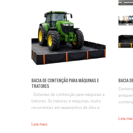
segurança das operações. Fabricada em
seguran
material resistente, é ideal…
Fabrica
BACIA DE CONTENÇÃO PARA MÁQUINAS E
BACIA D
TRATORES
Contenç
Sistemas de contenção para máquinas e
armazen
tratores. Os tratores e máquinas, muito
contençã
recorrentes em vazamentos de óleo e
para re
lubrificantes, poderá ser alocada sobre
de prod
Leia mai
uma bacia de contenção para
combust
Leia mais
manutenção ou limpeza, para que
armazen