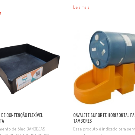
Informações Cor preta Corpo As
derramamentos durante o
Leia mais
e contenção flexíveis são
armazenamento, abastecimento e
s
ídas em geomembrana de
manuseio de produtos químicos, 
eno de alta densidade, com
combustíveis e outros líquidos. S
de alto peso molecular,
utilização auxilia na proteção ambie
o para obter resistência a
prevenindo a contaminação do so
 dos agentes químicos e
contribuindo para…
ção por raios…
 DE CONTENÇÃO FLEXÍVEL
CAVALETE SUPORTE HORIZONTAL PA
TA
TAMBORES
mento de óleo BANDEJAS
Esse produto é indicado para ser