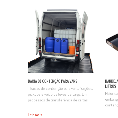
vazamentos não contaminem o solo. As
Sua util
dimensões da bacia podem ser variáveis
do solo 
de acordo com a demanda e projeto.
armazen
LARGURA COMPRIMENTO…
resiste
BACIA DE CONTENÇÃO PARA VANS
BANDEJA
LITROS
Bacias de contenção para vans, furgões,
Maior ca
pickups e veículos leves de carga. Em
embalag
processos de transferência de cargas
contençã
líquidas, evita-se que derramamentos
para a 
acidentais no piso possam contaminar o
Leia mais
gotejam
solo ou corpos hídricos. As bacias