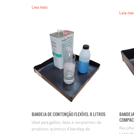
AD0266 
gotejamentos e pequenos
Leia mais
bacias d
derramamentos durante o
Leia mai
constru
armazenamento e manuseio de produtos
polietil
químicos, óleos, combustíveis e outros
resinas 
líquidos. Sua utilização auxilia na proteção
formulad
ambiental, evitando que resíduos
maioria
líquidos atinjam o solo e contribuindo…
degrada
BANDEJA DE CONTENÇÃO FLEXÍVEL 8 LITROS
BANDEJA
COMPAC
Ideal para galões, latas e recipientes de
Recolhi
produtos químicos A bandeja de