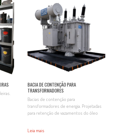
Fabricada em material resistente, é ideal
 de
para linhas de abastecimento de tintas,…
EIRAS
BACIA DE CONTENÇÃO PARA
TRANSFORMADORES
eiras.
Bacias de contenção para
transformadores de energia. Projetadas
para retenção de vazamentos do óleo
 como
isolante e outros fluidos dielétricos
s, para
existentes no interior de
os
Leia mais
transformadores, as bacias tem como
e