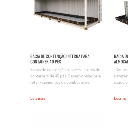
BACIA DE CONTENÇÃO INTERNA PARA
BACIA D
CONTAINER 40 PÉS
ALMOXA
Bacias de contenção para área interna de
Contenç
containers de 40 pés. Desenvolvidas para
armazen
reter vazamentos de combustíveis,
usado p
produtos químicos, óleos e líquidos
tambore
armazenados no interior do container,
embalag
Leia mais
Leia mai
essas bacias são instaladas no interior do
em medi
container, formando uma barreira
COMPRI
impermeável, impedindo que eventuais
CÓDIGO V
vazamentos possam escapar para fora. As
AD0271 
contenções asseguram a proteção do
bacias d