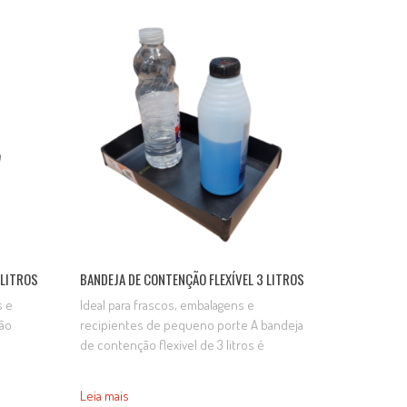
propósito garantir a segurança ambiental
cadas
e prevenir a contaminação do solo em
 acordo
derramamentos acidentais. Produzidas
GURA
em dimensões personalizadas, adequam-
E
se a transformadores de diferentes
potências e níveis de…
 LITROS
BANDEJA DE CONTENÇÃO FLEXÍVEL 3 LITROS
s e
Ideal para frascos, embalagens e
ção
recipientes de pequeno porte A bandeja
a
de contenção flexível de 3 litros é
s,
indicada para a retenção de pequenos
urante
vazamentos, gotejamentos e
Leia mais
 e
derramamentos durante o