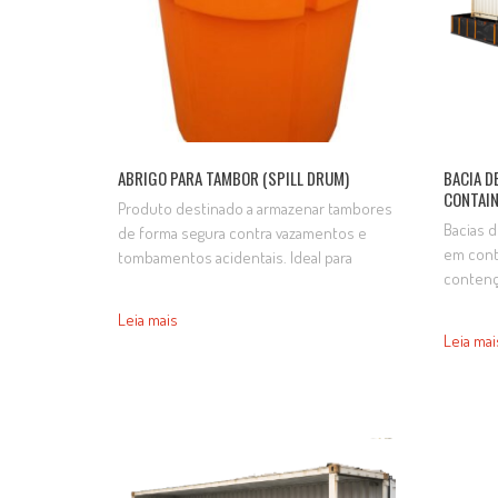
ABRIGO PARA TAMBOR (SPILL DRUM)
BACIA D
CONTAIN
Produto destinado a armazenar tambores
Bacias 
de forma segura contra vazamentos e
em cont
tombamentos acidentais. Ideal para
contenç
transportes de líquidos perigosos.
pés é in
Contenção de tambores ALTURA
Leia mais
derrama
LARGURA COMPRIMENTO 1 m 80 cm 80 cm
Leia mai
lubrific
Informações Cor amarela
outros 
Código AD0228…
carga, 
contribu
seguranç