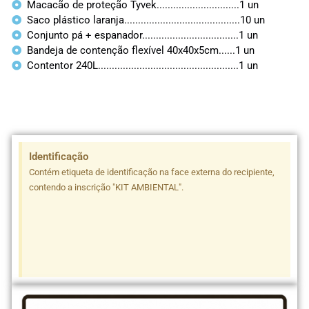
Macacão de proteção Tyvek..............................1 un
Saco plástico laranja..........................................10 un
Conjunto pá + espanador...................................1 un
Bandeja de contenção flexível 40x40x5cm......1 un
Contentor 240L...................................................1 un
Identificação
Contém etiqueta de identificação na face externa do recipiente,
contendo a inscrição "KIT AMBIENTAL".