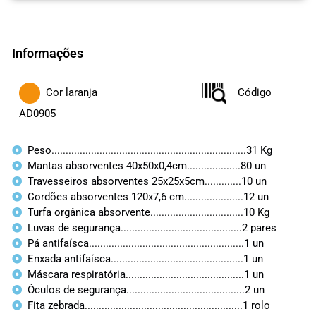
Informações
Cor laranja
Código
AD0905
Peso.....................................................................31 Kg
Mantas absorventes 40x50x0,4cm...................80 un
Travesseiros absorventes 25x25x5cm.............10 un
Cordões absorventes 120x7,6 cm.....................12 un
Turfa orgânica absorvente.................................10 Kg
Luvas de segurança...........................................2 pares
Pá antifaísca.......................................................1 un
Enxada antifaísca...............................................1 un
Máscara respiratória..........................................1 un
Óculos de segurança..........................................2 un
Fita zebrada........................................................1 rolo