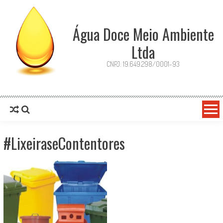
Skip
to
content
Água Doce Meio Ambiente
Ltda
CNPJ: 19.649.298/0001-93
#LixeiraseContentores