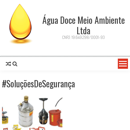
Skip
to
content
Água Doce Meio Ambiente
Ltda
CNPJ: 19.649.298/0001-93
#SoluçõesDeSegurança