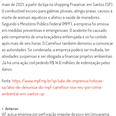
maio de 2021, a partir da loja no shopping Praiamar, em Santos (SP).
O combustível escoou para galerias pluviais, atingiu praias, causou a
morte de animais aquáticos e afetou a saúde de moradores.
Segundo o Ministério Público Federal (MPF), a empresa foi omissa
em medidas preventivas e emergenciais. O acidente foi causado
pelo rompimento de uma braçadeira enferrujada e só foi contido
após mais de seis horas. O Carrefour também demorou a comunicar
as autoridades. Se condenada, a empresa poderá ser multada, ter
atividades suspensas e ser obrigada a financiar projetos ambientais.
Já há uma ação civil pedindo R$ 14,6 milhões de indenização pelos
danos.
fonte:
https://www.mpf.mp.br/sp/sala-de-imprensa/noticias-
sp/alvo-de-denuncia-do-mpf-carrefour-vira-reu-por-crime-
ambiental-em-santos-sp
Post
Anterior
IAT autua empresa por perfuração irregular de poço em Umuarama