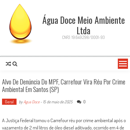
Skip
to
content
Água Doce Meio Ambiente
Ltda
CNPJ: 19.649.298/0001-93
Alvo De Denúncia Do MPF, Carrefour Vira Réu Por Crime
Ambiental Em Santos (SP)
Geral
0
by
Agua Doce
-
15 de maio de 2025
A Justiça Federal tornou o Carrefour réu por crime ambiental após o
vazamento de 2 mil litros de óleo diesel aditivado, ocorrido em 4 de