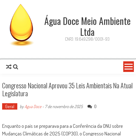
Skip
to
content
Água Doce Meio Ambiente
Ltda
CNPJ: 19.649.298/0001-93
Congresso Nacional Aprovou 35 Leis Ambientais Na Atual
Legislatura
Geral
0
by
Agua Doce
-
7 de novembro de 2025
Enquanto o país se preparava para a Conferência da ONU sobre
Mudanças Climáticas de 2025 (COP30), o Congresso Nacional