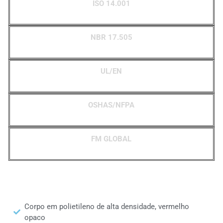
ISO 14.001
NBR 17.505
UL/EN
OSHAS/NFPA
FM GLOBAL
Corpo em polietileno de alta densidade, vermelho
opaco