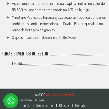
Ação conjunta prende uma pessoa e aplica multas no valor de
R$ 830 mil por crimes ambientais na APA do Iguaçu
Ministério Público do Paraná ajuíza ação civil pública por danos
ambientais contra mineradora de Quatro Barras que atua no
ramo de britagem de granito
O que são as bacias de contenção flexíveis?
FEIRAS E EVENTOS DO SETOR
FEIRA
© 2026
Água Doce Ambiental
Powered by
WebVisual
with
WP
| Theme:
AP Mag Edited
Início
Quem somos
Clientes
Contato