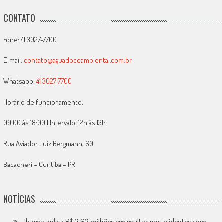
CONTATO
Fone: 41 3027-7700
E-mail:
contato@aguadoceambiental.com.br
Whatsapp:
41 3027-7700
Horário de funcionamento:
09:00 às 18:00 | Intervalo: 12h às 13h
Rua Aviador Luiz Bergmann, 60
Bacacheri – Curitiba – PR
NOTÍCIAS
Ibama aplica R$ 2,62 milhões em multas por acidentes com