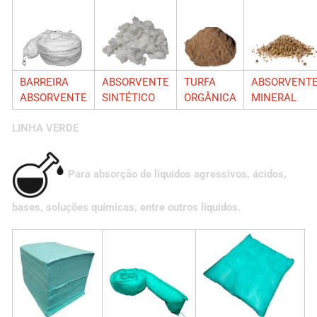
BARREIRA
ABSORVENTE
TURFA
ABSORVENT
ABSORVENTE
SINTÉTICO
ORGÂNICA
MINERAL
LINHA VERDE
Para absorção de líquidos agressivos, ácidos,
bases, soluções químicas, entre outros líquidos.