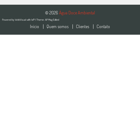
© 2026
Água Doce Ambiental
Powered by
WebVisual
with
WP
| Theme:
AP Mag Edited
Início
Quem somos
Clientes
Contato