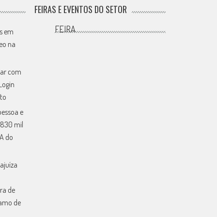
FEIRAS E EVENTOS DO SETOR
FEIRA
es em
eo na
rar com
Login
sto
pessoa e
 830 mil
PA do
ajuíza
ra de
ramo de