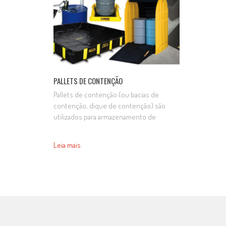
PALLETS DE CONTENÇÃO
Pallets de contenção (ou bacias de
contenção, dique de contenção) são
utilizados para armazenamento de
tambores ou galões contendo produtos
químicos. Em caso de vazamentos
Leia mais
acidentais, todo o conteúdo é retido
dentro do pallet de contenção. Para
contenção de combustíveis, óleos,
lubrificantes e outros líquidos. PERFIL
BAIXO PERFIL MÉDIO PERFIL ALTO …