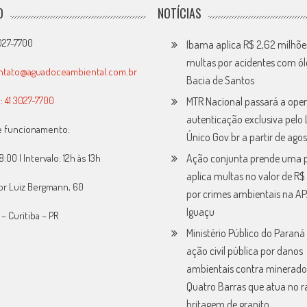
O
NOTÍCIAS
3027-7700
Ibama aplica R$ 2,62 milhõ
multas por acidentes com ól
ntato@aguadoceambiental.com.br
Bacia de Santos
:
41 3027-7700
MTR Nacional passará a ope
autenticação exclusiva pelo 
e funcionamento:
Único Gov.br a partir de ago
8:00 | Intervalo: 12h às 13h
Ação conjunta prende uma 
aplica multas no valor de R$
or Luiz Bergmann, 60
por crimes ambientais na A
Iguaçu
– Curitiba – PR
Ministério Público do Paraná 
ação civil pública por danos
ambientais contra minerado
Quatro Barras que atua no 
britagem de granito