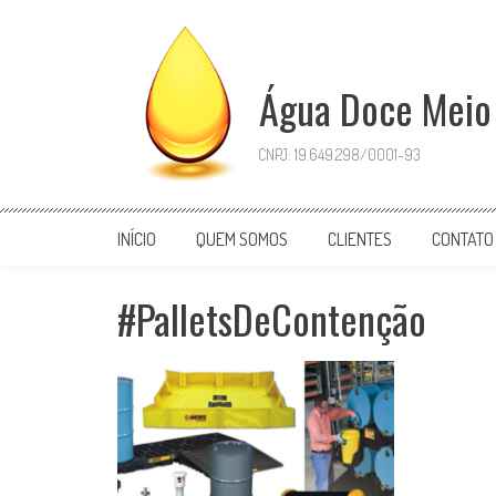
Skip
to
content
Água Doce Meio
CNPJ: 19.649.298/0001-93
INÍCIO
QUEM SOMOS
CLIENTES
CONTATO
#PalletsDeContenção